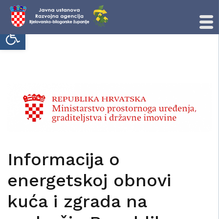
Open toolbar
Skip
to
content
Informacija o
energetskoj obnovi
kuća i zgrada na