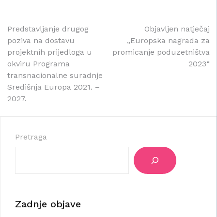
Navigacija
Predstavljanje drugog
Objavljen natječaj
poziva na dostavu
„Europska nagrada za
objava
projektnih prijedloga u
promicanje poduzetništva
okviru Programa
2023“
transnacionalne suradnje
Središnja Europa 2021. –
2027.
Pretraga
Zadnje objave