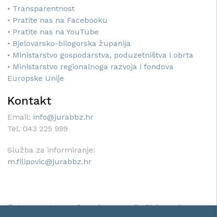
•
Transparentnost
•
Pratite nas na Facebooku
•
Pratite nas na YouTube
•
Bjelovarsko-bilogorska županija
•
Ministarstvo gospodarstva, poduzetništva i obrta
•
Ministarstvo regionalnoga razvoja i fondova
Europske Unije
Kontakt
Email:
info@jurabbz.hr
Tel. 043 225 999
Služba za informiranje:
m.filipovic@jurabbz.hr
© Javna ustanova Razvojna agencija Bjelovarsko-