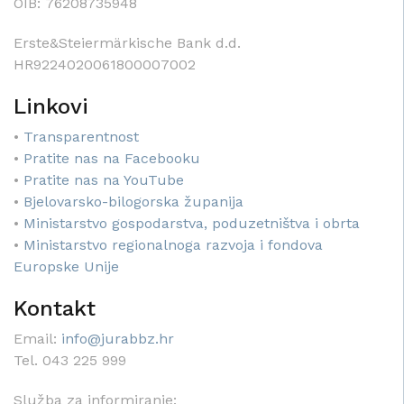
OIB: 76208735948
Erste&Steiermärkische Bank d.d.
HR9224020061800007002
Linkovi
•
Transparentnost
•
Pratite nas na Facebooku
•
Pratite nas na YouTube
•
Bjelovarsko-bilogorska županija
•
Ministarstvo gospodarstva, poduzetništva i obrta
•
Ministarstvo regionalnoga razvoja i fondova
Europske Unije
Kontakt
Email:
info@jurabbz.hr
Tel. 043 225 999
Služba za informiranje: