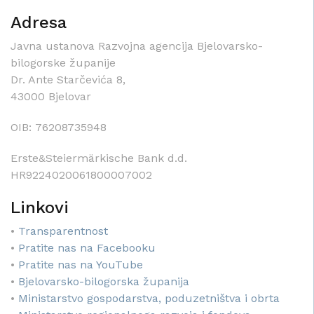
Adresa
Javna ustanova Razvojna agencija Bjelovarsko-
bilogorske županije
Dr. Ante Starčevića 8,
43000 Bjelovar
OIB: 76208735948
Erste&Steiermärkische Bank d.d.
HR9224020061800007002
Linkovi
•
Transparentnost
•
Pratite nas na Facebooku
•
Pratite nas na YouTube
•
Bjelovarsko-bilogorska županija
•
Ministarstvo gospodarstva, poduzetništva i obrta