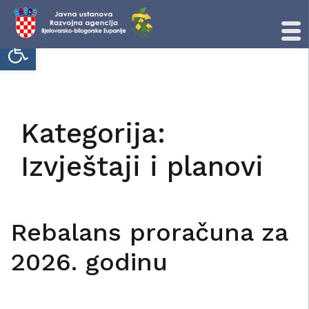
Open toolbar
Skip
to
content
Kategorija:
Izvještaji i planovi
Rebalans proračuna za
2026. godinu