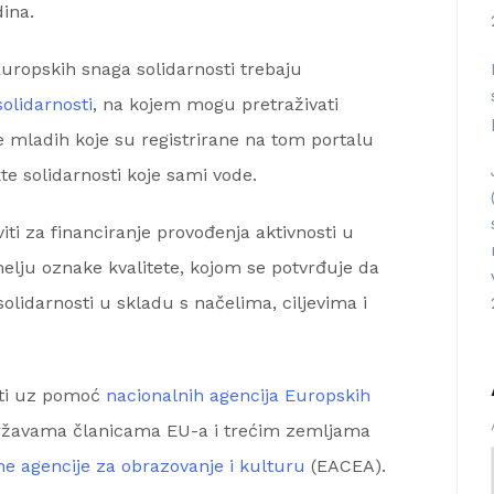
ina.
Europskih snaga solidarnosti trebaju
solidarnosti
, na kojem mogu pretraživati
e mladih koje su registrirane na tom portalu
kte solidarnosti koje sami vode.
viti za financiranje provođenja aktivnosti u
elju oznake kvalitete, kojom se potvrđuje da
solidarnosti u skladu s načelima, ciljevima i
osti uz pomoć
nacionalnih agencija Europskih
državama članicama EU-a i trećim zemljama
e agencije za obrazovanje i kulturu
(EACEA).