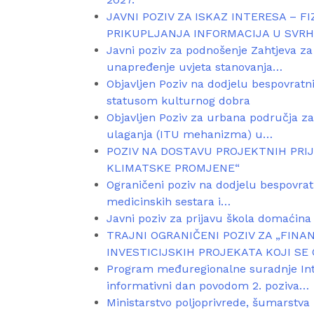
JAVNI POZIV ZA ISKAZ INTERESA – F
PRIKUPLJANJA INFORMACIJA U SVR
Javni poziv za podnošenje Zahtjeva za
unapređenje uvjeta stanovanja…
Objavljen Poziv na dodjelu bespovratn
statusom kulturnog dobra
Objavljen Poziv za urbana područja za
ulaganja (ITU mehanizma) u…
POZIV NA DOSTAVU PROJEKTNIH PRI
KLIMATSKE PROMJENE“
Ograničeni poziv na dodjelu bespovratn
medicinskih sestara i…
Javni poziv za prijavu škola domaćina 
TRAJNI OGRANIČENI POZIV ZA „FIN
INVESTICIJSKIH PROJEKATA KOJI S
Program međuregionalne suradnje Inte
informativni dan povodom 2. poziva…
Ministarstvo poljoprivrede, šumarstva i