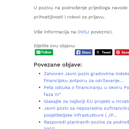
U pozivu na podnošenje prijedloga navode se 
prihvatljivosti i rokovi za prijavu.
Više informacija na
OVOJ
poveznici.
Dijelite ovu objavu:
Povezane objave:
Zatvoren Javni poziv gradovima indeksa
financijsku potporu za održavanje…
Peta odluka o financiranju u okviru P
faza III“
Glasajte za najbolji EU projekt u Hrvat
Javni poziv za neposredno sufinanciira
posjetiteljske infrastukture ( JP…
Rasporedi planiranih poziva za podnoše
2027.