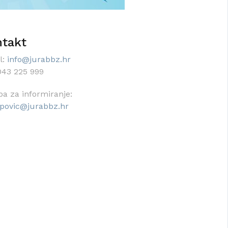
takt
l:
info@jurabbz.hr
 043 225 999
ba za informiranje:
lipovic@jurabbz.hr