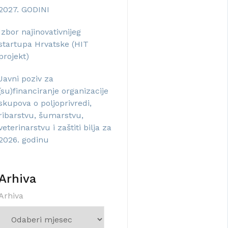
2027. GODINI
Izbor najinovativnijeg
startupa Hrvatske (HIT
projekt)
Javni poziv za
(su)financiranje organizacije
skupova o poljoprivredi,
ribarstvu, šumarstvu,
veterinarstvu i zaštiti bilja za
2026. godinu
Arhiva
Arhiva