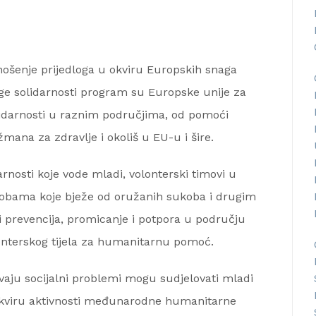
nošenje prijedloga u okviru Europskih snaga
age solidarnosti program su Europske unije za
solidarnosti u raznim područjima, od pomoći
na za zdravlje i okoliš u EU-u i šire.
darnosti koje vode mladi, volonterski timovi u
sobama koje bježe od oružanih sukoba i drugim
 i prevencija, promicanje i potpora u području
lonterskog tijela za humanitarnu pomoć.
avaju socijalni problemi mogu sudjelovati mladi
u okviru aktivnosti međunarodne humanitarne