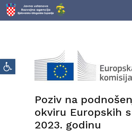
Skip
to
content
Open toolbar
Poziv na podnošenj
okviru Europskih s
2023. godinu