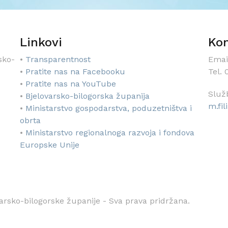
Linkovi
Kon
sko-
•
Transparentnost
Emai
•
Pratite nas na Facebooku
Tel.
•
Pratite nas na YouTube
Služ
•
Bjelovarsko-bilogorska županija
m.fi
•
Ministarstvo gospodarstva, poduzetništva i
obrta
•
Ministarstvo regionalnoga razvoja i fondova
Europske Unije
arsko-bilogorske županije - Sva prava pridržana.