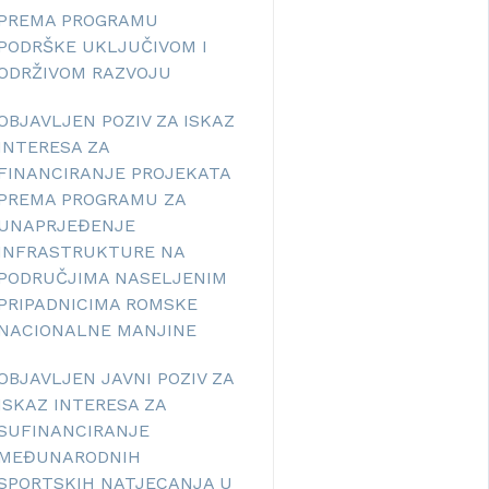
PREMA PROGRAMU
PODRŠKE UKLJUČIVOM I
ODRŽIVOM RAZVOJU
OBJAVLJEN POZIV ZA ISKAZ
INTERESA ZA
FINANCIRANJE PROJEKATA
PREMA PROGRAMU ZA
UNAPRJEĐENJE
INFRASTRUKTURE NA
PODRUČJIMA NASELJENIM
PRIPADNICIMA ROMSKE
NACIONALNE MANJINE
OBJAVLJEN JAVNI POZIV ZA
ISKAZ INTERESA ZA
SUFINANCIRANJE
MEĐUNARODNIH
SPORTSKIH NATJECANJA U