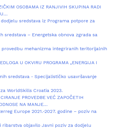
IZIČKIM OSOBAMA IZ RANJIVIH SKUPINA RADI
HU…
 dodjelu sredstava iz Programa potpore za
ih sredstava – Energetska obnova zgrada sa
 provedbu mehanizma integriranih teritorijalnih
JEDLOGA U OKVIRU PROGRAMA „ENERGIJA I
ih sredstava - Specijalističko usavršavanje
za WorldSkills Croatia 2023.
ANCIRANJE PROVEDBE VEĆ ZAPOČETIH
E ODNOSE NA MANJE…
rreg Europe 2021.-2027. godine – poziv na
 ribarstva objavilo Javni poziv za dodjelu