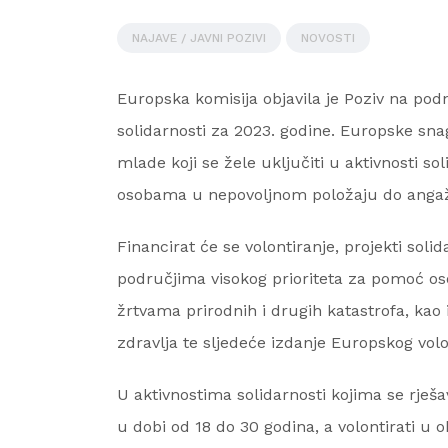
NAJAVE / JAVNI POZIVI
NOVOSTI
Europska komisija objavila je Poziv na pod
solidarnosti za 2023. godine. Europske sn
mlade koji se žele uključiti u aktivnosti 
osobama u nepovoljnom položaju do angažma
Financirat će se volontiranje, projekti soli
područjima visokog prioriteta za pomoć o
žrtvama prirodnih i drugih katastrofa, kao
zdravlja te sljedeće izdanje Europskog vo
U aktivnostima solidarnosti kojima se rješ
u dobi od 18 do 30 godina, a volontirati 