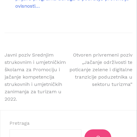
ovisnosti…
Navigacija
Javni poziv Srednjim
Otvoren privremeni poziv
strukovnim i umjetničkim
„Jačanje održivosti te
objava
školama za Promociju i
poticanje zelene i digitalne
jačanje kompetencija
tranzicije poduzetnika u
strukovnih i umjetničkih
sektoru turizma“
zanimanja za turizam u
2022.
Pretraga