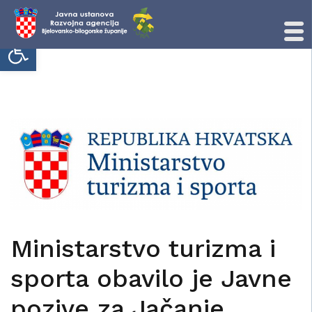
Open toolbar
Skip
to
content
Ministarstvo turizma i
sporta obavilo je Javne
pozive za Jačanje