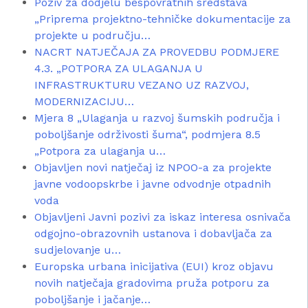
Poziv za dodjelu bespovratnih sredstava
„Priprema projektno-tehničke dokumentacije za
projekte u području…
NACRT NATJEČAJA ZA PROVEDBU PODMJERE
4.3. „POTPORA ZA ULAGANJA U
INFRASTRUKTURU VEZANO UZ RAZVOJ,
MODERNIZACIJU…
Mjera 8 „Ulaganja u razvoj šumskih područja i
poboljšanje održivosti šuma“, podmjera 8.5
„Potpora za ulaganja u…
Objavljen novi natječaj iz NPOO-a za projekte
javne vodoopskrbe i javne odvodnje otpadnih
voda
Objavljeni Javni pozivi za iskaz interesa osnivača
odgojno-obrazovnih ustanova i dobavljača za
sudjelovanje u…
Europska urbana inicijativa (EUI) kroz objavu
novih natječaja gradovima pruža potporu za
poboljšanje i jačanje…