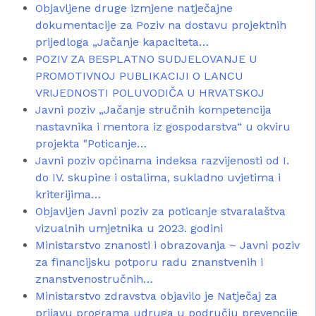
Objavljene druge izmjene natječajne
dokumentacije za Poziv na dostavu projektnih
prijedloga „Jačanje kapaciteta…
POZIV ZA BESPLATNO SUDJELOVANJE U
PROMOTIVNOJ PUBLIKACIJI O LANCU
VRIJEDNOSTI POLUVODIČA U HRVATSKOJ
Javni poziv „Jačanje stručnih kompetencija
nastavnika i mentora iz gospodarstva“ u okviru
projekta "Poticanje…
Javni poziv općinama indeksa razvijenosti od I.
do IV. skupine i ostalima, sukladno uvjetima i
kriterijima…
Objavljen Javni poziv za poticanje stvaralaštva
vizualnih umjetnika u 2023. godini
Ministarstvo znanosti i obrazovanja – Javni poziv
za financijsku potporu radu znanstvenih i
znanstvenostručnih…
Ministarstvo zdravstva objavilo je Natječaj za
prijavu programa udruga u području prevencije