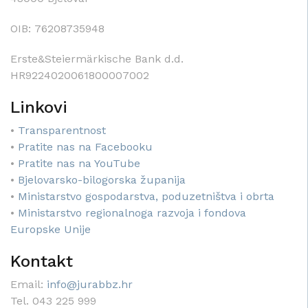
OIB: 76208735948
Erste&Steiermärkische Bank d.d.
HR9224020061800007002
Linkovi
•
Transparentnost
•
Pratite nas na Facebooku
•
Pratite nas na YouTube
•
Bjelovarsko-bilogorska županija
•
Ministarstvo gospodarstva, poduzetništva i obrta
•
Ministarstvo regionalnoga razvoja i fondova
Europske Unije
Kontakt
Email:
info@jurabbz.hr
Tel. 043 225 999