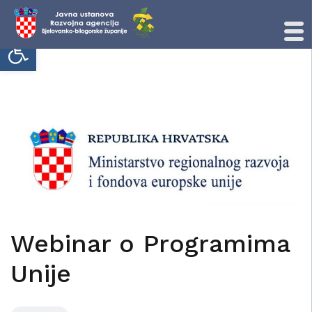
Open toolbar
Skip
to
content
Webinar o Programima
Unije