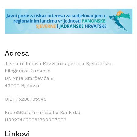
Adresa
Javna ustanova Razvojna agencija Bjelovarsko-
bilogorske županije
Dr. Ante Starčevića 8,
43000 Bjelovar
OIB: 76208735948
Erste&Steiermärkische Bank d.d.
HR9224020061800007002
Linkovi