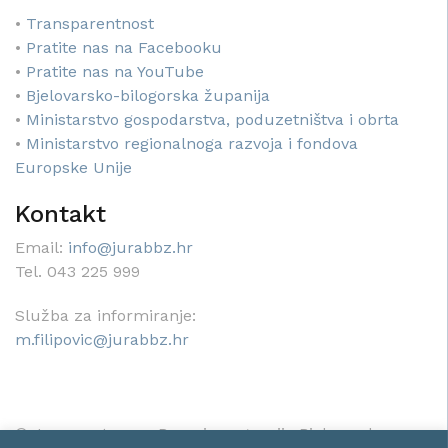
•
Transparentnost
•
Pratite nas na Facebooku
•
Pratite nas na YouTube
•
Bjelovarsko-bilogorska županija
•
Ministarstvo gospodarstva, poduzetništva i obrta
•
Ministarstvo regionalnoga razvoja i fondova
Europske Unije
Kontakt
Email:
info@jurabbz.hr
Tel. 043 225 999
Služba za informiranje:
m.filipovic@jurabbz.hr
© Javna ustanova Razvojna agencija Bjelovarsko-