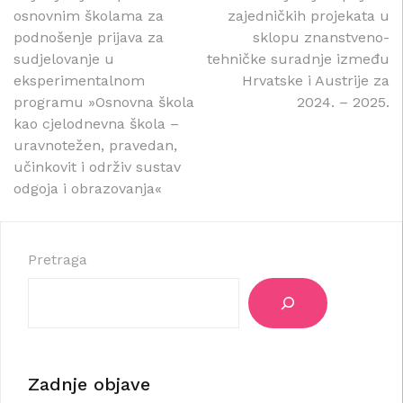
Navigacija
osnovnim školama za
zajedničkih projekata u
objava
podnošenje prijava za
sklopu znanstveno-
sudjelovanje u
tehničke suradnje između
eksperimentalnom
Hrvatske i Austrije za
programu »Osnovna škola
2024. – 2025.
kao cjelodnevna škola –
uravnotežen, pravedan,
učinkovit i održiv sustav
odgoja i obrazovanja«
Pretraga
Zadnje objave