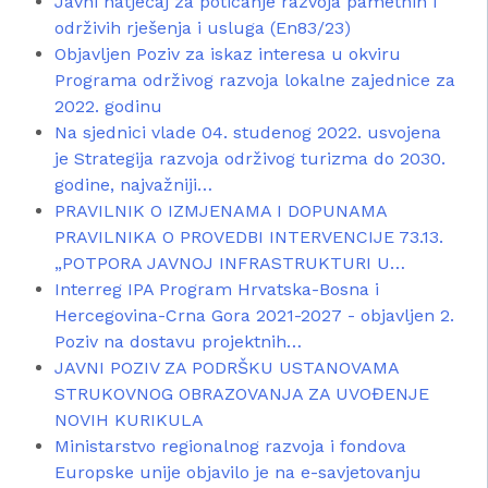
Javni natječaj za poticanje razvoja pametnih i
održivih rješenja i usluga (En83/23)
Objavljen Poziv za iskaz interesa u okviru
Programa održivog razvoja lokalne zajednice za
2022. godinu
Na sjednici vlade 04. studenog 2022. usvojena
je Strategija razvoja održivog turizma do 2030.
godine, najvažniji…
PRAVILNIK O IZMJENAMA I DOPUNAMA
PRAVILNIKA O PROVEDBI INTERVENCIJE 73.13.
„POTPORA JAVNOJ INFRASTRUKTURI U…
Interreg IPA Program Hrvatska-Bosna i
Hercegovina-Crna Gora 2021-2027 - objavljen 2.
Poziv na dostavu projektnih…
JAVNI POZIV ZA PODRŠKU USTANOVAMA
STRUKOVNOG OBRAZOVANJA ZA UVOĐENJE
NOVIH KURIKULA
Ministarstvo regionalnog razvoja i fondova
Europske unije objavilo je na e-savjetovanju