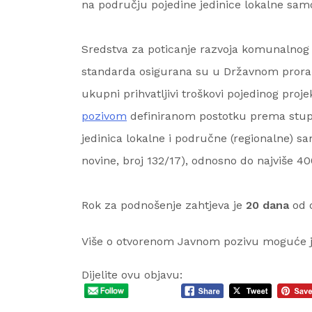
na području pojedine jedinice lokalne sa
Sredstva za poticanje razvoja komunalnog
standarda osigurana su u Državnom prora
ukupni prihvatljivi troškovi pojedinog pro
pozivom
definiranom postotku prema stupn
jedinica lokalne i područne (regionalne) 
novine, broj 132/17), odnosno do najviše 4
Rok za podnošenje zahtjeva je
20 dana
od o
Više o otvorenom Javnom pozivu moguće je
Dijelite ovu objavu: