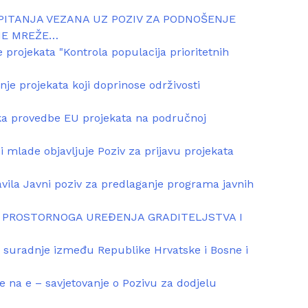
PITANJA VEZANA UZ POZIV ZA PODNOŠENJE
NE MREŽE…
 projekata "Kontrola populacija prioritetnih
je projekata koji doprinose održivosti
tka provedbe EU projekata na područnoj
i mlade objavljuje Poziv za prijavu projekata
avila Javni poziv za predlaganje programa javnih
 PROSTORNOGA UREĐENJA GRADITELJSTVA I
 suradnje između Republike Hrvatske i Bosne i
je na e – savjetovanje o Pozivu za dodjelu