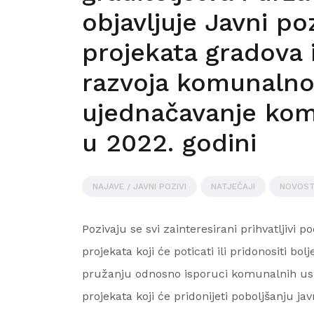
objavljuje Javni po
projekata gradova 
razvoja komunalno
ujednačavanje ko
u 2022. godini
NAJAVE / JAVNI POZIVI
NATJEČAJI
NOVOST
Pozivaju se svi zainteresirani prihvatljivi 
projekata koji će poticati ili pridonositi b
pružanju odnosno isporuci komunalnih uslug
projekata koji će pridonijeti poboljšanju jav