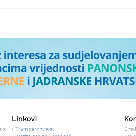
Linkovi
Kon
sko-
•
Transparentnost
Emai