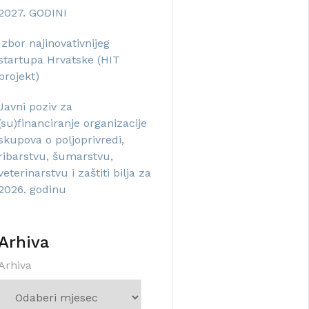
2027. GODINI
Izbor najinovativnijeg
startupa Hrvatske (HIT
projekt)
Javni poziv za
(su)financiranje organizacije
skupova o poljoprivredi,
ribarstvu, šumarstvu,
veterinarstvu i zaštiti bilja za
2026. godinu
Arhiva
Arhiva