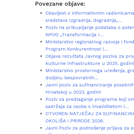
Povezane objave:
Obavijest o informativnim radionicama
sredstava Izgradnja, dogradnja,…
Poziv na prikupljanje podataka o poten
NPOO „Transformacija i…
Ministarstvo regionalnog razvoja i fon
Program Konkurentnost i…
Objava rezultata Javnog poziva za pro
kulturne infrastrukture u 2025. godini
Ministarstvo prostornoga uređenja, grad
dodjelu bespovratnih…
Javni poziv za sufinanciranje posebn
Hrvatskoj u 2023. godini
Poziv za predlaganje programa koji o
sadržaja za osobe s invaliditetom i…
OTVOREN NATJEČAJ ZA SUFINANCIR
OKOLIŠA I PRIRODE 2026.
Javni Poziv za podnošenje prijava za s