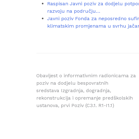
Raspisan Javni poziv za dodjelu potpor
razvoju na području…
Javni poziv Fonda za neposredno sufi
klimatskim promjenama u svrhu jača
Navigacija
Obavijest o informativnim radionicama za
poziv na dodjelu bespovratnih
objava
sredstava Izgradnja, dogradnja,
rekonstrukcija i opremanje predškolskih
ustanova, prvi Poziv (C3.1. R1-I1.1)