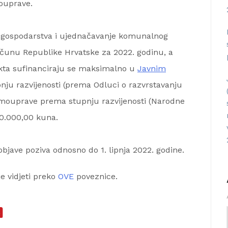
mouprave.
 gospodarstva i ujednačavanje komunalnog
čunu Republike Hrvatske za 2022. godinu, a
jekta sufinanciraju se maksimalno u
Javnim
ju razvijenosti (prema Odluci o razvrstavanju
samouprave prema stupnju razvijenosti (Narodne
00.000,00 kuna.
bjave poziva odnosno do 1. lipnja 2022. godine.
 vidjeti preko
OVE
poveznice.