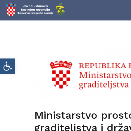
Skip
to
content
Open toolbar
Ministarstvo prost
graditeljstva i drž