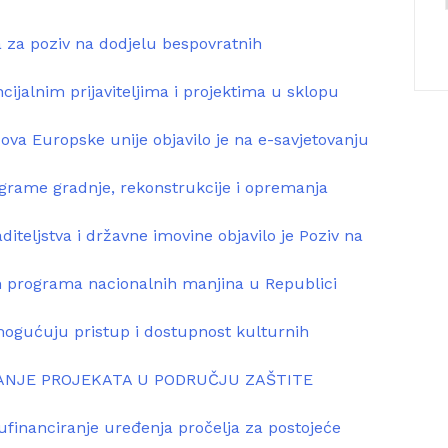
 za poziv na dodjelu bespovratnih
cijalnim prijaviteljima i projektima u sklopu
dova Europske unije objavilo je na e-savjetovanju
grame gradnje, rekonstrukcije i opremanja
iteljstva i državne imovine objavilo je Poziv na
ih programa nacionalnih manjina u Republici
mogućuju pristup i dostupnost kulturnih
ANJE PROJEKATA U PODRUČJU ZAŠTITE
ufinanciranje uređenja pročelja za postojeće