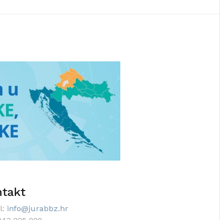
takt
l:
info@jurabbz.hr