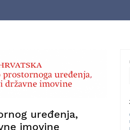
ornog uređenja,
avne imovine