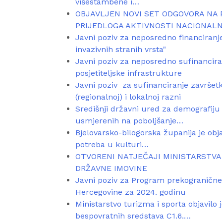
višestambene i…
OBJAVLJEN NOVI SET ODGOVORA NA 
PRIJEDLOGA AKTIVNOSTI NACIONAL
Javni poziv za neposredno financiranje
invazivnih stranih vrsta"
Javni poziv za neposredno sufinanciran
posjetiteljske infrastrukture
Javni poziv za sufinanciranje završe
(regionalnoj) i lokalnoj razni
Središnji državni ured za demografiju 
usmjerenih na poboljšanje…
Bjelovarsko-bilogorska županija je obj
potreba u kulturi…
OTVORENI NATJEČAJI MINISTARSTVA
DRŽAVNE IMOVINE
Javni poziv za Program prekogranične
Hercegovine za 2024. godinu
Ministarstvo turizma i sporta objavilo 
bespovratnih sredstava C1.6.…