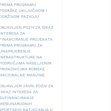
PREMA PROGRAMU
PODRŠKE UKLJUČIVOM I
ODRŽIVOM RAZVOJU
OBJAVLJEN POZIV ZA ISKAZ
INTERESA ZA
FINANCIRANJE PROJEKATA
PREMA PROGRAMU ZA
UNAPRJEĐENJE
INFRASTRUKTURE NA
PODRUČJIMA NASELJENIM
PRIPADNICIMA ROMSKE
NACIONALNE MANJINE
OBJAVLJEN JAVNI POZIV ZA
ISKAZ INTERESA ZA
SUFINANCIRANJE
MEĐUNARODNIH
SPORTSKIH NATJECANJA U