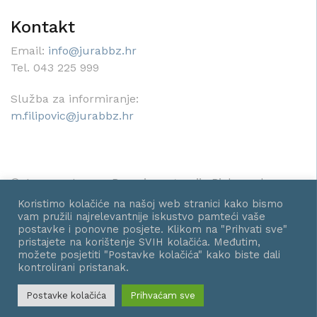
Kontakt
Email:
info@jurabbz.hr
Tel. 043 225 999
Služba za informiranje:
m.filipovic@jurabbz.hr
© Javna ustanova Razvojna agencija Bjelovarsko-
bilogorske županije - Sva prava pridržana.
Koristimo kolačiće na našoj web stranici kako bismo
vam pružili najrelevantnije iskustvo pamteći vaše
postavke i ponovne posjete. Klikom na "Prihvati sve"
pristajete na korištenje SVIH kolačića. Međutim,
možete posjetiti "Postavke kolačića" kako biste dali
kontrolirani pristanak.
Postavke kolačića
Prihvaćam sve
PROUDLY POWERED BY WORDPRESS
|
THEME:
AIRI
BY
ATHEMES.