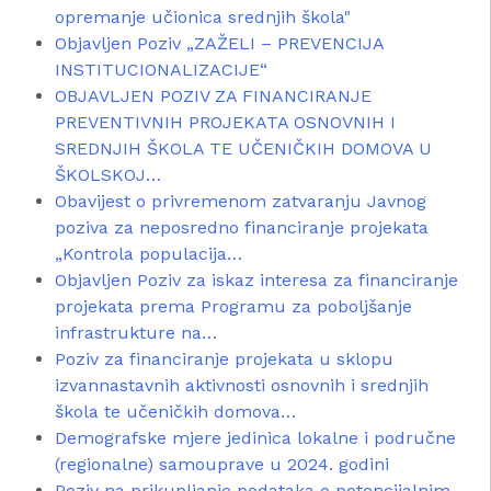
opremanje učionica srednjih škola"
Objavljen Poziv „ZAŽELI – PREVENCIJA
INSTITUCIONALIZACIJE“
OBJAVLJEN POZIV ZA FINANCIRANJE
PREVENTIVNIH PROJEKATA OSNOVNIH I
SREDNJIH ŠKOLA TE UČENIČKIH DOMOVA U
ŠKOLSKOJ…
Obavijest o privremenom zatvaranju Javnog
poziva za neposredno financiranje projekata
„Kontrola populacija…
Objavljen Poziv za iskaz interesa za financiranje
projekata prema Programu za poboljšanje
infrastrukture na…
Poziv za financiranje projekata u sklopu
izvannastavnih aktivnosti osnovnih i srednjih
škola te učeničkih domova…
Demografske mjere jedinica lokalne i područne
(regionalne) samouprave u 2024. godini
Poziv na prikupljanje podataka o potencijalnim