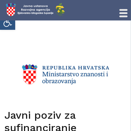
Open toolbar
Skip
to
content
Javni poziv za
sufinanciranje