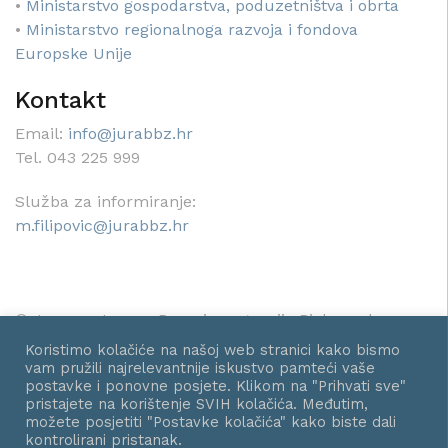
•
Ministarstvo gospodarstva, poduzetništva i obrta
•
Ministarstvo regionalnoga razvoja i fondova
Europske Unije
Kontakt
Email:
info@jurabbz.hr
Tel. 043 225 999
Služba za informiranje:
m.filipovic@jurabbz.hr
© Javna ustanova Razvojna agencija Bjelovarsko-
bilogorske županije - Sva prava pridržana.
Koristimo kolačiće na našoj web stranici kako bismo
vam pružili najrelevantnije iskustvo pamteći vaše
postavke i ponovne posjete. Klikom na "Prihvati sve"
pristajete na korištenje SVIH kolačića. Međutim,
možete posjetiti "Postavke kolačića" kako biste dali
kontrolirani pristanak.