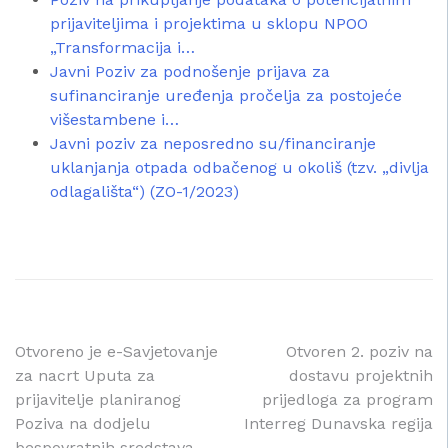
prijaviteljima i projektima u sklopu NPOO
„Transformacija i…
Javni Poziv za podnošenje prijava za
sufinanciranje uređenja pročelja za postojeće
višestambene i…
Javni poziv za neposredno su/financiranje
uklanjanja otpada odbačenog u okoliš (tzv. „divlja
odlagališta“) (ZO-1/2023)
Navigacija
Otvoreno je e-Savjetovanje
Otvoren 2. poziv na
za nacrt Uputa za
dostavu projektnih
objava
prijavitelje planiranog
prijedloga za program
Poziva na dodjelu
Interreg Dunavska regija
bespovratnih sredstava