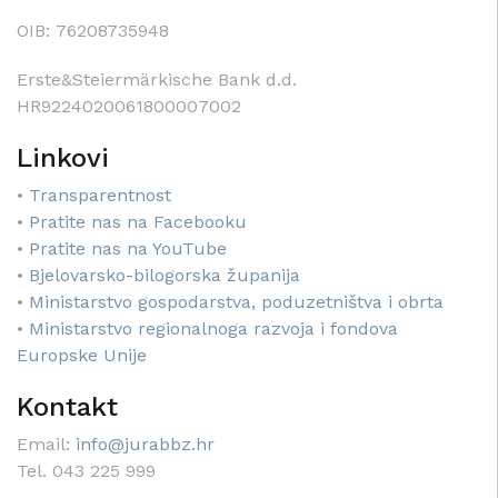
OIB: 76208735948
Erste&Steiermärkische Bank d.d.
HR9224020061800007002
Linkovi
•
Transparentnost
•
Pratite nas na Facebooku
•
Pratite nas na YouTube
•
Bjelovarsko-bilogorska županija
•
Ministarstvo gospodarstva, poduzetništva i obrta
•
Ministarstvo regionalnoga razvoja i fondova
Europske Unije
Kontakt
Email:
info@jurabbz.hr
Tel. 043 225 999