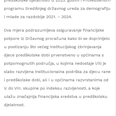
predškolske djelatnosti u 2023. godini i Provedbenom
programu Središnjeg državnog ureda za demografiju
i mlade za razdoblje 2021. – 2024.
Ova mjera podrazumijeva osiguravanje financijske
potpore iz Državnog proračuna kako bi se doprinijelo
u postizanju što većeg institucijskog zbrinjavanja
djece predškolske dobi prvenstveno u općinama s
potpomognutih područja, u kojima nedostaje i/ili je
slabo razvijena institucionalna podrška za djecu rane
i predškolske dobi, ali i u općinama razvrstanima od
V. do VIII. skupine po indeksu razvijenosti, a koje
ulažu značajnija financijska sredstva u predškolsku
djelatnost.