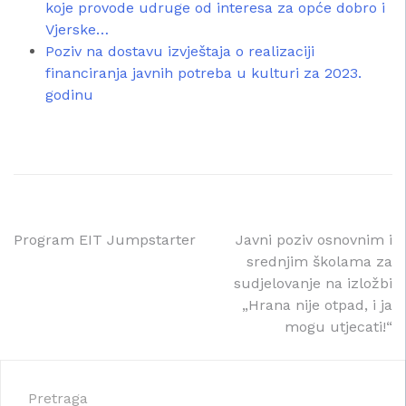
koje provode udruge od interesa za opće dobro i
Vjerske…
Poziv na dostavu izvještaja o realizaciji
financiranja javnih potreba u kulturi za 2023.
godinu
Navigacija
Program EIT Jumpstarter
Javni poziv osnovnim i
srednjim školama za
objava
sudjelovanje na izložbi
„Hrana nije otpad, i ja
mogu utjecati!“
Pretraga