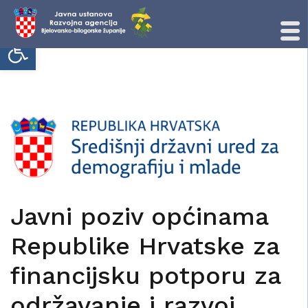
Open toolbar
Skip
to
content
Javni poziv općinama
Republike Hrvatske za
financijsku potporu za
održavanje i razvoj