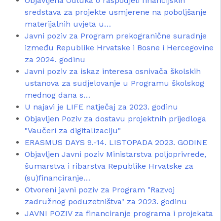
Objavljena Odluka o raspodjeli financijskih
sredstava za projekte usmjerene na poboljšanje
materijalnih uvjeta u…
Javni poziv za Program prekogranične suradnje
između Republike Hrvatske i Bosne i Hercegovine
za 2024. godinu
Javni poziv za iskaz interesa osnivača školskih
ustanova za sudjelovanje u Programu školskog
mednog dana s…
U najavi je LIFE natječaj za 2023. godinu
Objavljen Poziv za dostavu projektnih prijedloga
"Vaučeri za digitalizaciju"
ERASMUS DAYS 9.-14. LISTOPADA 2023. GODINE
Objavljen Javni poziv Ministarstva poljoprivrede,
šumarstva i ribarstva Republike Hrvatske za
(su)financiranje…
Otvoreni javni poziv za Program "Razvoj
zadružnog poduzetništva" za 2023. godinu
JAVNI POZIV za financiranje programa i projekata