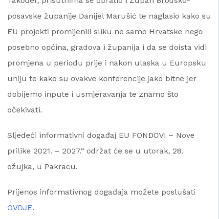
Također, prisutnima se obratio i Župan Brodsko-
posavske županije Danijel Marušić te naglasio kako su
EU projekti promijenili sliku ne samo Hrvatske nego
posebno općina, gradova i županija i da se doista vidi
promjena u periodu prije i nakon ulaska u Europsku
uniju te kako su ovakve konferencije jako bitne jer
dobijemo inpute i usmjeravanja te znamo što
očekivati.
Sljedeći informativni događaj EU FONDOVI – Nove
prilike 2021. – 2027.“ održat će se u utorak, 28.
ožujka, u Pakracu.
Prijenos informativnog događaja možete poslušati
OVDJE
.