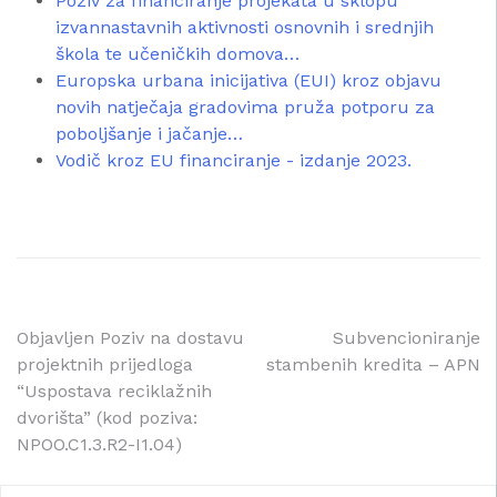
Poziv za financiranje projekata u sklopu
izvannastavnih aktivnosti osnovnih i srednjih
škola te učeničkih domova…
Europska urbana inicijativa (EUI) kroz objavu
novih natječaja gradovima pruža potporu za
poboljšanje i jačanje…
Vodič kroz EU financiranje - izdanje 2023.
Navigacija
Objavljen Poziv na dostavu
Subvencioniranje
projektnih prijedloga
stambenih kredita – APN
objava
“Uspostava reciklažnih
dvorišta” (kod poziva:
NPOO.C1.3.R2-I1.04)