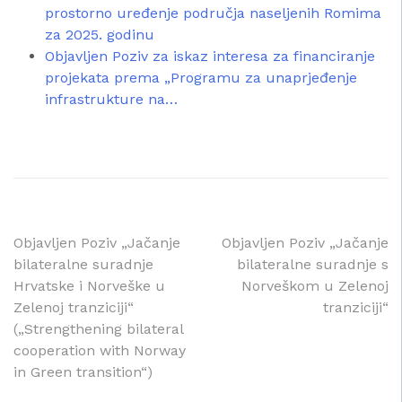
prostorno uređenje područja naseljenih Romima
za 2025. godinu
Objavljen Poziv za iskaz interesa za financiranje
projekata prema „Programu za unaprjeđenje
infrastrukture na…
Navigacija
Objavljen Poziv „Jačanje
Objavljen Poziv „Jačanje
bilateralne suradnje
bilateralne suradnje s
objava
Hrvatske i Norveške u
Norveškom u Zelenoj
Zelenoj tranziciji“
tranziciji“
(„Strengthening bilateral
cooperation with Norway
in Green transition“)