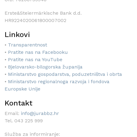
Erste&Steiermärkische Bank d.d.
HR9224020061800007002
Linkovi
•
Transparentnost
•
Pratite nas na Facebooku
•
Pratite nas na YouTube
•
Bjelovarsko-bilogorska županija
•
Ministarstvo gospodarstva, poduzetništva i obrta
•
Ministarstvo regionalnoga razvoja i fondova
Europske Unije
Kontakt
Email:
info@jurabbz.hr
Tel. 043 225 999
Služba za informiranje: