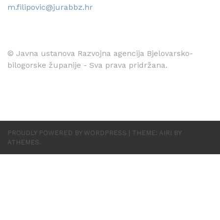
m.filipovic@jurabbz.hr
© Javna ustanova Razvojna agencija Bjelovarsko-
bilogorske županije - Sva prava pridržana.
PROUDLY POWERED BY WORDPRESS
|
THEME:
AIRI
BY
ATHEMES.