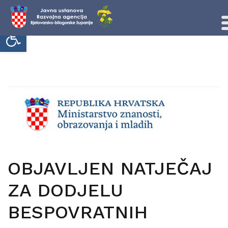
Open toolbar
Skip
to
content
OBJAVLJEN NATJEČAJ
ZA DODJELU
BESPOVRATNIH