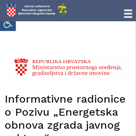
Open toolbar
Skip
to
content
Informativne radionice
o Pozivu „Energetska
obnova zgrada javnog