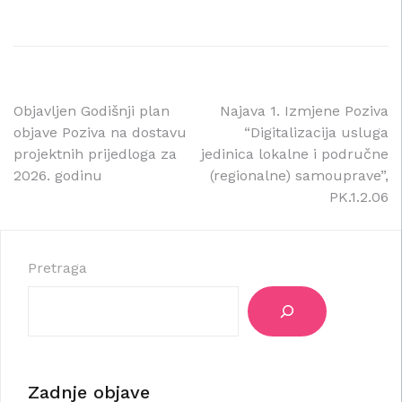
Navigacija
Objavljen Godišnji plan
Najava 1. Izmjene Poziva
objave Poziva na dostavu
“Digitalizacija usluga
objava
projektnih prijedloga za
jedinica lokalne i područne
2026. godinu
(regionalne) samouprave”,
PK.1.2.06
Pretraga
Zadnje objave