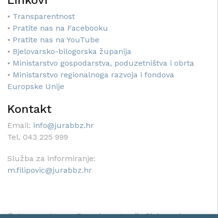
Linkovi
•
Transparentnost
•
Pratite nas na Facebooku
•
Pratite nas na YouTube
•
Bjelovarsko-bilogorska županija
•
Ministarstvo gospodarstva, poduzetništva i obrta
•
Ministarstvo regionalnoga razvoja i fondova
Europske Unije
Kontakt
Email:
info@jurabbz.hr
Tel. 043 225 999
Služba za informiranje:
m.filipovic@jurabbz.hr
© Javna ustanova Razvojna agencija Bjelovarsko-