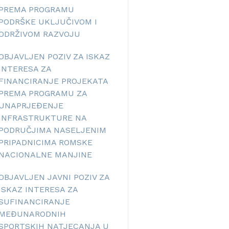
PREMA PROGRAMU
PODRŠKE UKLJUČIVOM I
ODRŽIVOM RAZVOJU
OBJAVLJEN POZIV ZA ISKAZ
INTERESA ZA
FINANCIRANJE PROJEKATA
PREMA PROGRAMU ZA
UNAPRJEĐENJE
INFRASTRUKTURE NA
PODRUČJIMA NASELJENIM
PRIPADNICIMA ROMSKE
NACIONALNE MANJINE
OBJAVLJEN JAVNI POZIV ZA
ISKAZ INTERESA ZA
SUFINANCIRANJE
MEĐUNARODNIH
SPORTSKIH NATJECANJA U