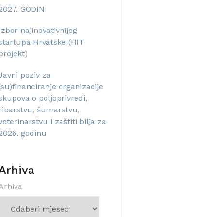
2027. GODINI
Izbor najinovativnijeg
startupa Hrvatske (HIT
projekt)
Javni poziv za
(su)financiranje organizacije
skupova o poljoprivredi,
ribarstvu, šumarstvu,
veterinarstvu i zaštiti bilja za
2026. godinu
Arhiva
Arhiva