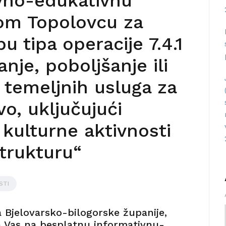
ivno-edukativnu
kom Topolovcu za
u tipa operacije 7.4.1
nje, poboljšanje ili
h temeljnih usluga za
o, uključujući
 kulturne aktivnosti
trukturu“
STI
 Bjelovarsko-bilogorske županije,
a Vas na besplatnu informativnu-