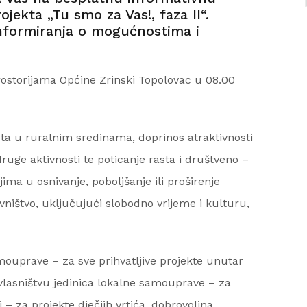
jekta „Tu smo za Vas!, faza II“.
 informiranja o mogućnostima i
prostorijama Općine Zrinski Topolovac u 08.00
eta u ruralnim sredinama, doprinos atraktivnosti
ruge aktivnosti te poticanje rasta i društveno –
ma u osnivanje, poboljšanje ili proširenje
vništvo, uključujući slobodno vrijeme i kulturu,
samouprave – za sve prihvatljive projekte unutar
vlasništvu jedinica lokalne samouprave – za
i – za projekte dječjih vrtića, dobrovoljna