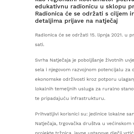
edukativnu radionicu u sklopu pro
Radionica će se održati s ciljem
detaljima prijave na natječaj
Radionica će se održati 15. lipnja 2021. u 
sati.
Svrha Natječaja je poboljšanje životnih uvj
sela i njegovom razvojnom potencijalu za d
ekonomske održivosti kroz potporu ulaganji
lokalnih temeljnih usluga za ruralno stano
te pripadajuću infrastrukturu.
Prihvatljivi korisnici su: jedinice lokalne 
Natječaja, trgovačka društva u većinskom 
projekte tržnica, javne ustanove dječji vrtić