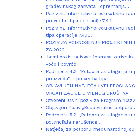
građevinskog zahvata i opremanja…
Poziv na informativno-edukativnu rad
provedbu tipa operacije 7.4.1…
Poziv na informativno-edukativnu radio
tipa operacije 7.4.1…
POZIV ZA PODNOŠENJE PROJEKTNIH
ZA 2022.
Javni poziv za iskaz interesa korisnika
voće i povrće
Podmjera 4.2. "Potpora za ulaganja u p
proizvoda" – provedba tipa…
OBJAVLJEN NATJEČAJ VELEPOSLANS
ORGANIZACIJE CIVILNOG DRUŠTVA
Otvoreni Javni poziv za Program "Raz
Objavljen Poziv „Bespovratne potpore z
Podmjera 5.2. „Potpora za ulaganja u 
potencijala narušenog…
Natječaj za potporu međunarodnoj sura