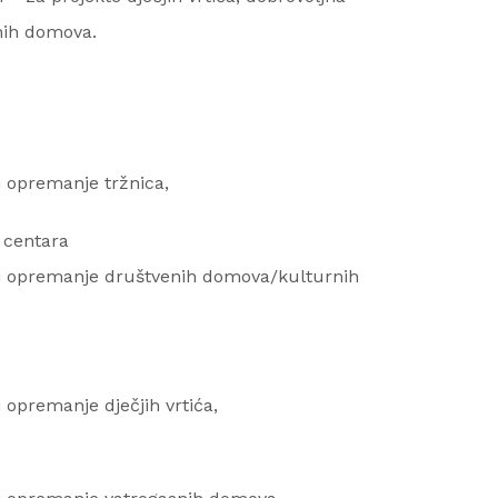
nih domova.
li opremanje tržnica,
 centara
/ili opremanje društvenih domova/kulturnih
li opremanje dječjih vrtića,