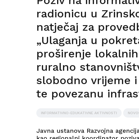
Poziv na informat
radionicu u Zrins
natječaj za provedb
„Ulaganja u pokreta
proširenje lokalni
ruralno stanovništv
slobodno vrijeme i
te povezanu infras
INFORMATIVNO-EDUKATIVNE AKTIVNOSTI
NOVO
Javna ustanova Razvojna agencija
kao regionalni koordinator poziv