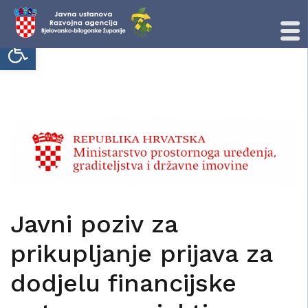
Open toolbar
Skip
to
content
Javni poziv za
prikupljanje prijava za
dodjelu financijske