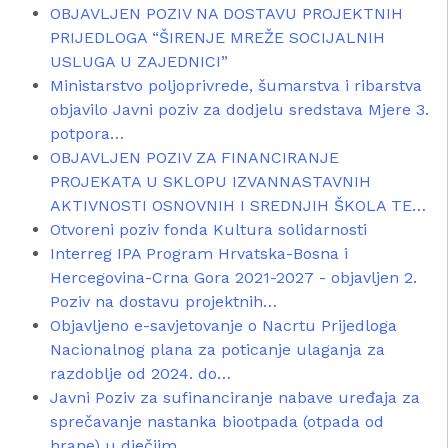
OBJAVLJEN POZIV NA DOSTAVU PROJEKTNIH
PRIJEDLOGA “ŠIRENJE MREŽE SOCIJALNIH
USLUGA U ZAJEDNICI”
Ministarstvo poljoprivrede, šumarstva i ribarstva
objavilo Javni poziv za dodjelu sredstava Mjere 3.
potpora…
OBJAVLJEN POZIV ZA FINANCIRANJE
PROJEKATA U SKLOPU IZVANNASTAVNIH
AKTIVNOSTI OSNOVNIH I SREDNJIH ŠKOLA TE…
Otvoreni poziv fonda Kultura solidarnosti
Interreg IPA Program Hrvatska-Bosna i
Hercegovina-Crna Gora 2021-2027 - objavljen 2.
Poziv na dostavu projektnih…
Objavljeno e-savjetovanje o Nacrtu Prijedloga
Nacionalnog plana za poticanje ulaganja za
razdoblje od 2024. do…
Javni Poziv za sufinanciranje nabave uređaja za
sprečavanje nastanka biootpada (otpada od
hrane) u dječjim…