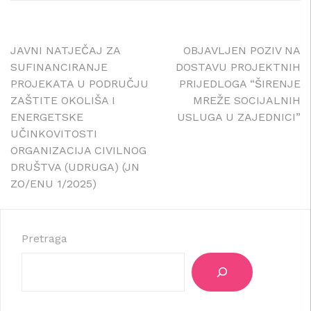
Navigacija
JAVNI NATJEČAJ ZA
OBJAVLJEN POZIV NA
SUFINANCIRANJE
DOSTAVU PROJEKTNIH
objava
PROJEKATA U PODRUČJU
PRIJEDLOGA “ŠIRENJE
ZAŠTITE OKOLIŠA I
MREŽE SOCIJALNIH
ENERGETSKE
USLUGA U ZAJEDNICI”
UČINKOVITOSTI
ORGANIZACIJA CIVILNOG
DRUŠTVA (UDRUGA) (JN
ZO/ENU 1/2025)
Pretraga