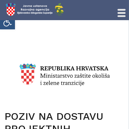
Open toolbar
Skip
to
content
POZIV NA DOSTAVU
PROJEKTNIH