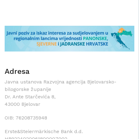
Adresa
Javna ustanova Razvojna agencija Bjelovarsko-
bilogorske županije
Dr. Ante Starčevića 8,
43000 Bjelovar
OIB: 76208735948
Erste&Steiermärkische Bank d.d.
HR9224020061800007002