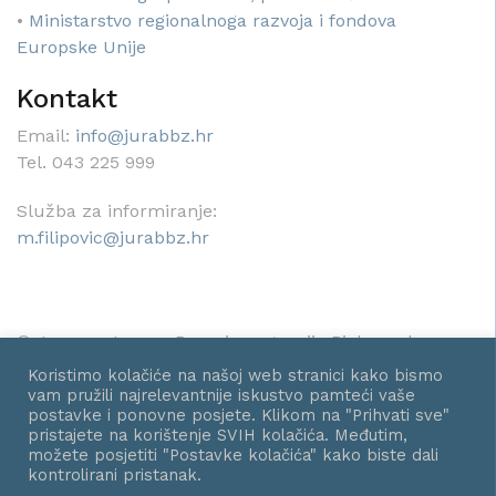
•
Ministarstvo regionalnoga razvoja i fondova
Europske Unije
Kontakt
Email:
info@jurabbz.hr
Tel. 043 225 999
Služba za informiranje:
m.filipovic@jurabbz.hr
© Javna ustanova Razvojna agencija Bjelovarsko-
bilogorske županije - Sva prava pridržana.
Koristimo kolačiće na našoj web stranici kako bismo
vam pružili najrelevantnije iskustvo pamteći vaše
postavke i ponovne posjete. Klikom na "Prihvati sve"
pristajete na korištenje SVIH kolačića. Međutim,
možete posjetiti "Postavke kolačića" kako biste dali
kontrolirani pristanak.