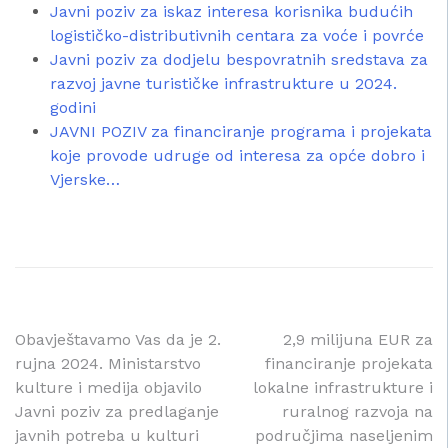
Javni poziv za iskaz interesa korisnika budućih
logističko-distributivnih centara za voće i povrće
Javni poziv za dodjelu bespovratnih sredstava za
razvoj javne turističke infrastrukture u 2024.
godini
JAVNI POZIV za financiranje programa i projekata
koje provode udruge od interesa za opće dobro i
Vjerske…
Navigacija
Obavještavamo Vas da je 2.
2,9 milijuna EUR za
rujna 2024. Ministarstvo
financiranje projekata
objava
kulture i medija objavilo
lokalne infrastrukture i
Javni poziv za predlaganje
ruralnog razvoja na
javnih potreba u kulturi
područjima naseljenim